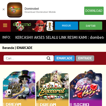
×
Dominobet
DOWNLOAD
Download Dominobet Mobile
HOME
ARU JOKERCASH!! AKSES SELALU LINK RESMI KAMI : dombetdig
INFO:
Beranda | IDNARCADE
POKER
SLOT GAME
IDN E-LOTTERY
IDNARCADE
IDNTRADE
NEW
NEW
SPORTBOOK
LIVE CASINO
IDNLIVE
NEW
TOGEL
ESPORTS
ARCADE
NEW
NEW
NEW
TEMBAK IKAN
IDNRAFFLE
IDNTRADE