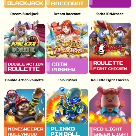
NEW
Dream Blackjack
Dream Baccarat
Sicbo IDNArcade
TANGKAS
RTP
DEPOSIT
WITHDRAW
PROMOSI
DOWNLOAD APLIKASI
Double Action Roulette
Coin Pusher
Roulette Fight Chicken
REFERRAL
JACKPOT
VIP MEMBER
HUBUNGI KAMI