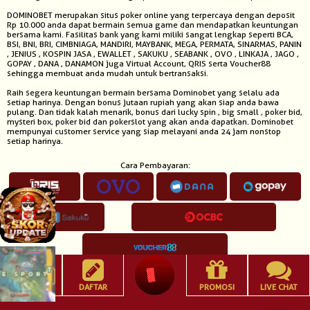
DOMINOBET merupakan situs poker online yang terpercaya dengan deposit
Rp 10.000 anda dapat bermain semua game dan mendapatkan keuntungan
bersama kami. Fasilitas bank yang kami miliki sangat lengkap seperti BCA,
BSI, BNI, BRI, CIMBNIAGA, MANDIRI, MAYBANK, MEGA, PERMATA, SINARMAS, PANIN
, JENIUS , KOSPIN JASA , EWALLET , SAKUKU , SEABANK , OVO , LINKAJA , JAGO ,
GOPAY , DANA , DANAMON juga Virtual Account, QRIS serta Voucher88
sehingga membuat anda mudah untuk bertransaksi.
Raih segera keuntungan bermain bersama Dominobet yang selalu ada
setiap harinya. Dengan bonus jutaan rupiah yang akan siap anda bawa
pulang. Dan tidak kalah menarik, bonus dari lucky spin , big small , poker bid,
mysteri box, poker bid dan pokerslot yang akan anda dapatkan. Dominobet
mempunyai customer service yang siap melayani anda 24 jam nonstop
setiap harinya.
Cara Pembayaran:
Dukungan Perangkat :
Keamanan Terjamin :
HOME
DAFTAR
PROMOSI
LIVE CHAT