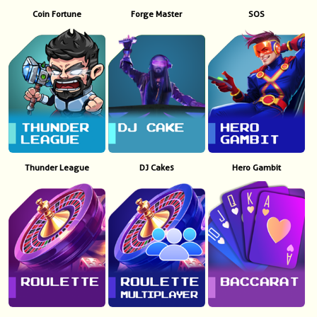
Coin Fortune
Forge Master
SOS
Thunder League
DJ Cakes
Hero Gambit