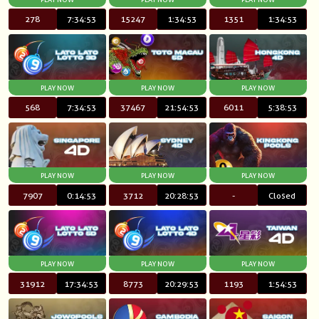
278
7:34:52
15247
1:34:52
1351
1:34:52
568
7:34:52
37467
21:54:52
6011
5:38:52
7907
0:14:52
3712
20:28:52
-
Closed
31912
17:34:52
8773
20:29:52
1193
1:54:52