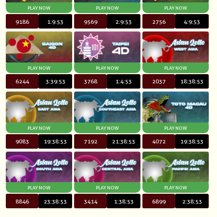
9186
1:9:52
9569
2:9:52
2756
4:9:52
6244
3:39:52
3768
1:4:52
2037
18:38:52
9083
19:38:52
7192
21:38:52
4072
19:38:52
8846
23:38:52
3414
1:38:52
6899
2:38:52