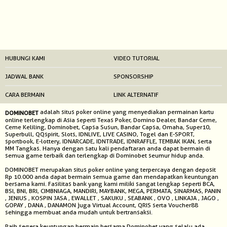
HUBUNGI KAMI
VIDEO TUTORIAL
JADWAL BANK
SPONSORSHIP
CARA BERMAIN
LINK ALTERNATIF
adalah situs poker online yang menyediakan permainan kartu
DOMINOBET
online terlengkap di Asia seperti Texas Poker, Domino Dealer, Bandar Ceme,
Ceme Keliling, Dominobet, Capsa Susun, Bandar Capsa, Omaha, Super10,
Superbull, QQspirit, Slots, IDNLIVE, LIVE CASINO, Togel dan E-SPORT,
sportbook, E-lottery, IDNARCADE, IDNTRADE, IDNRAFFLE, TEMBAK IKAN, serta
MM Tangkas. Hanya dengan satu kali pendaftaran anda dapat bermain di
semua game terbaik dan terlengkap di Dominobet seumur hidup anda.
DOMINOBET merupakan situs poker online yang terpercaya dengan deposit
Rp 10.000 anda dapat bermain semua game dan mendapatkan keuntungan
bersama kami. Fasilitas bank yang kami miliki sangat lengkap seperti BCA,
BSI, BNI, BRI, CIMBNIAGA, MANDIRI, MAYBANK, MEGA, PERMATA, SINARMAS, PANIN
, JENIUS , KOSPIN JASA , EWALLET , SAKUKU , SEABANK , OVO , LINKAJA , JAGO ,
GOPAY , DANA , DANAMON juga Virtual Account, QRIS serta Voucher88
sehingga membuat anda mudah untuk bertransaksi.
Raih segera keuntungan bermain bersama Dominobet yang selalu ada