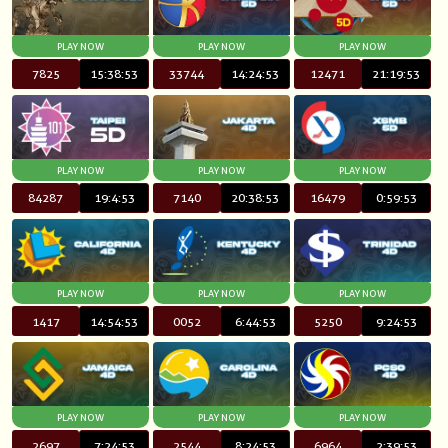
7825
15:38:52
33744
14:24:52
12471
21:19:52
84287
19:4:52
7140
20:38:52
16479
0:59:52
1417
14:54:52
0052
6:44:52
5250
9:24:52
2697
7:24:52
2544
8:24:52
6964
2:39:52