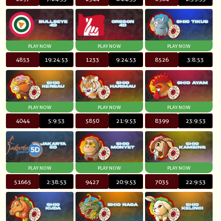
4853
19:24:52
1233
9:24:52
8526
3:8:52
4044
5:9:52
5850
21:9:52
8399
23:9:52
51665
2:38:52
9427
20:9:52
7035
22:9:52