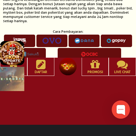
setiap harinya. Dengan bonus jutaan rupiah yang akan siap anda bawa
pulang. Dan tidak kalah menarik, bonus dari lucky spin , big small , poker bid,
mysteri box, poker bid dan pokerslot yang akan anda dapatkan. Dominobet
mempunyai customer service yang siap melayani anda 24 jam nonstop
setiap harinya.
Cara Pembayaran:
HOME
DAFTAR
PROMOSI
LIVE CHAT
Dukungan Perangkat :
Keamanan Terjamin :
© Copyright 2026 dominob3tway.com - All right reserved | 18+