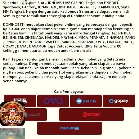
Superbull, QQspirit, Slots, IDNLIVE, LIVE CASINO, Togel dan E-SPORT,
sportbook, E-lottery, IDNARCADE, IDNTRADE, IDNRAFFLE, TEMBAK IKAN, serta
© Copyright 2026 dominob3tway.com - All right reserved | 18+
MM Tangkas. Hanya dengan satu kali pendaftaran anda dapat bermain di
semua game terbaik dan terlengkap di Dominobet seumur hidup anda.
VIDEO CARA MAIN DOMINO
DOMINOBET merupakan situs poker online yang terpercaya dengan deposit
Rp 10.000 anda dapat bermain semua game dan mendapatkan keuntungan
bersama kami. Fasilitas bank yang kami miliki sangat lengkap seperti BCA,
BSI, BNI, BRI, CIMBNIAGA, MANDIRI, MAYBANK, MEGA, PERMATA, SINARMAS, PANIN
, JENIUS , KOSPIN JASA , EWALLET , SAKUKU , SEABANK , OVO , LINKAJA , JAGO ,
GOPAY , DANA , DANAMON juga Virtual Account, QRIS serta Voucher88
sehingga membuat anda mudah untuk bertransaksi.
Raih segera keuntungan bermain bersama Dominobet yang selalu ada
setiap harinya. Dengan bonus jutaan rupiah yang akan siap anda bawa
pulang. Dan tidak kalah menarik, bonus dari lucky spin , big small , poker bid,
mysteri box, poker bid dan pokerslot yang akan anda dapatkan. Dominobet
mempunyai customer service yang siap melayani anda 24 jam nonstop
setiap harinya.
Cara Pembayaran:
VIDEO PORTRAIT PROMO