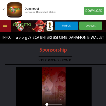
×
Dominobet
DOWNLOAD
Download Dominobet Mobile
HOME
ominobetstore.org // BCA BNI BRI BSI CIMB DANAMON E-WALL
INFO:
Sponsorship
POKER
SLOT GAME
IDN E-LOTTERY
VIDEO PROMOSI KOMIK
NEW
NEW
SPORTBOOK
LIVE CASINO
IDNLIVE
NEW
TOGEL
ESPORTS
ARCADE
NEW
NEW
NEW
TEMBAK IKAN
IDNRAFFLE
IDNTRADE